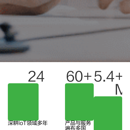
24
60
+
5.4
+ 
M
深耕IoT领域多年
产品与服务
遍布多国