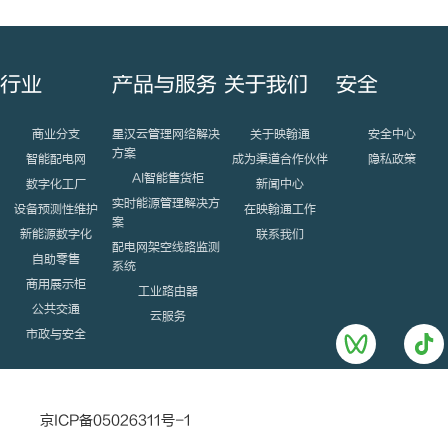
客户开发与管理，完成公司
都
下达的各项销售目标；3、
负责公司物联...
发布于 3
社会招
月 前
聘
行业
产品与服务
关于我们
安全
商业分支
星汉云管理网络解决
关于映翰通
安全中心
方案
智能配电网
成为渠道合作伙伴
隐私政策
AI智能售货柜
数字化工厂
新闻中心
实时能源管理解决方
设备预测性维护
在映翰通工作
案
新能源数字化
联系我们
配电网架空线路监测
自助零售
系统
商用展示柜
工业路由器
公共交通
云服务
市政与安全
京ICP备05026311号-1