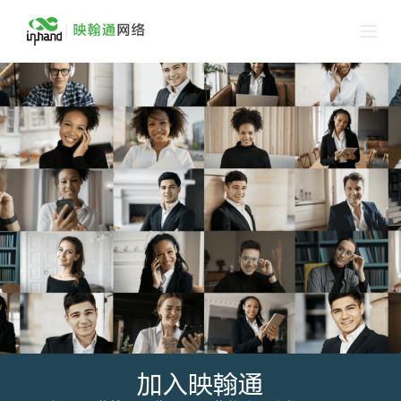
跳
过
内
容
加入映翰通