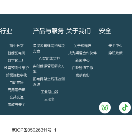
行业
产品与服务
关于我们
安全
商业分支
星汉云管理网络解决
关于映翰通
安全中心
方案
智能配电网
成为渠道合作伙伴
隐私政策
AI智能售货柜
数字化工厂
新闻中心
实时能源管理解决方
设备预测性维护
在映翰通工作
案
新能源数字化
联系我们
配电网架空线路监测
自助零售
系统
商用展示柜
工业路由器
公共交通
云服务
市政与安全
京ICP备05026311号-1