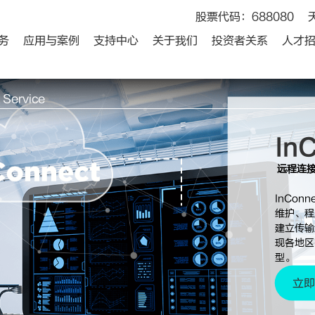
股票代码：688080
务
应用与案例
支持中心
关于我们
投资者关系
人才
 Service
In
远程连
InCo
维护、程
建立传输
现各地区
型。
立