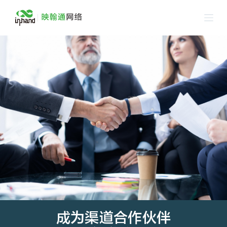
跳
过
内
容
成为渠道合作伙伴