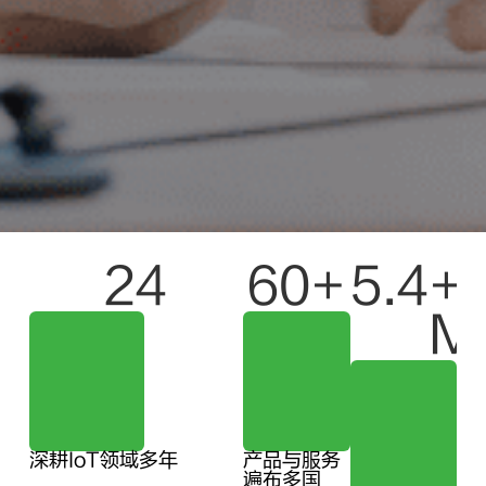
24
60
+
5.4
+ 
M
深耕IoT领域多年
产品与服务
遍布多国