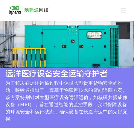
跳
过
内
容
远洋医疗设备安全运输守护者
为了解决在远洋运输过程中保障大型贵重货物安全的难
题，映翰通推出了一套基于物联网技术的智能追踪方案。
该方案特别针对大型医疗设备远洋运输，如核磁共振成像
设备（
MRI
），旨在通过智能的监控手段，实时保障设备
的环境安全和运行状态，确保设备在长途海运中的完好无
损。