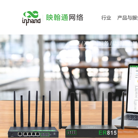
跳
过
行业
产品与服
内
容
首页
/
产品与服务
/ 边缘路由器