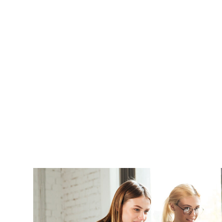
高速Wi-Fi 6实现广阔无线
为整个工作空间提供强劲稳定的无线连接，支持
务运作
兼容802.11b/g/n/ac/ax标准
双频Wi-Fi 6技术提升传输速度与连接质量
最高支持AX3000Mbps吞吐量
可稳定接入多达128台并发设备