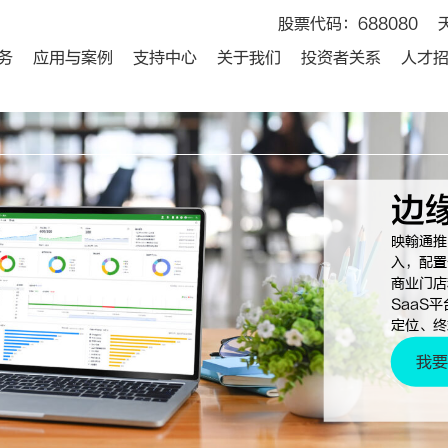
股票代码：688080
务
应用与案例
支持中心
关于我们
投资者关系
人才
边
映翰通推
入，配置
商业门店
SaaS
定位、终
我