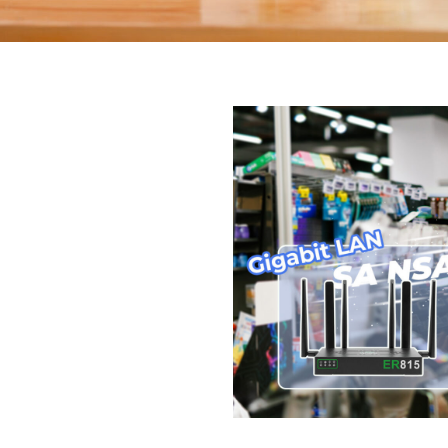
互联
下行速率高达2Gbps，支
，低时延、高带宽，超高性能
N之间的链路故障切换
；也可划分VLAN，实现
求