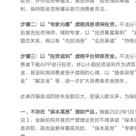
投资、外币投资等概念，推出所谓“投资理财神器”
利、保持现金流等噱头吸引消费者关注。
步骤二：以“专家内幕”虚假消息诱导投资。
不法分
后冒充投资导师、理财专家，以“投资暴富案例”“
婚恋关系，再以有“内部消息”“会员渠道”“特殊
步骤三：以“投资返利”虚假平台转移资金。
不法分
费者下载APP进行投资，并以小额投资返利作为诱
金，甚至利用消费者急于提现的心理，以“登录异常
金”“解冻金”等，进一步扩大消费者资金损失。
此类诈骗造成的损失金额巨大，受骗人群众多。为保
一、不存在“保本高息”理财产品。
根据2022年
见》，金融机构开展资产管理业务时不得承诺“保本
是存款，高收益意味着高风险，“保本高息”“专家