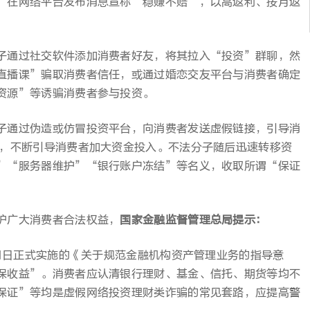
，在网络平台发布消息宣称“稳赚不赔”，以高返利、按月返
子通过社交软件添加消费者好友，将其拉入“投资”群聊，然
直播课”骗取消费者信任，或通过婚恋交友平台与消费者确定
资源”等诱骗消费者参与投资。
子通过伪造或仿冒投资平台，向消费者发送虚假链接，引导消
饵，不断引导消费者加大资金投入。不法分子随后迅速转移资
”“服务器维护”“银行账户冻结”等名义，收取所谓“保证
护广大消费者合法权益，
国家金融监督管理总局提示：
1月1日正式实施的《关于规范金融机构资产管理业务的指导意
保收益”。消费者应认清银行理财、基金、信托、期货等均不
保证”等均是虚假网络投资理财类诈骗的常见套路，应提高警