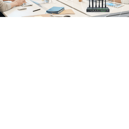
高可用稳定网络，畅享无忧连接
体验
方案整合5G边缘路由器、Wi-Fi 6 企业AP、户外蜂窝路
由器，支持各中小门店及企业办公场所实现宽带上网、蜂
窝上网或宽带蜂窝备份网络，实现多WAN冗余备份，全
面减少单点故障风险，保证网络高可用。
方案整合自动故障转移和负载均衡技术，实现网络流
量重定向，减少停机时间，提升业务连续性。
通过离线备份和带外管理保证连接稳定性，在重大干
扰期间可以快速恢复网络服务。
方案硬件整合云平台打造SD-WAN智能网络，支持
Hub-spoke、Partial-mesh组网模型，快速实现分
支机构间互访互通。