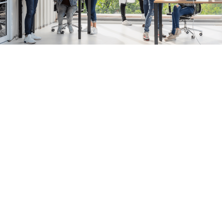
打造敏捷化网络，全面保障业务
连续性
通过我们的即插即用设备和云管理平台，助您针对每个站
点的特定需求获得灵活的响应，以保证持续的生产力。
网络质量、拓扑结构、应用流量等多维数据报表，帮
助IT团队洞察网络运行的每个细节，快速实施更新、
补丁和配置调整，减轻手动巡检负担。
准确识别网络应用程序和精细化流量控制，始终确保
关键业务具备足够的带宽。
用户、应用、设备、网络等状态清晰可见，助力企业
管理者轻松洞悉业务运行情况，帮助IT团队将业务需
求快速转化为网络策略。