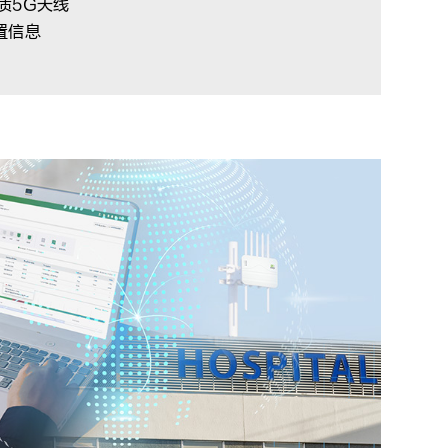
质5G天线
置信息