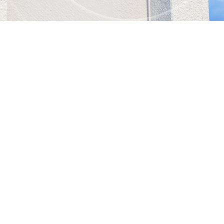
释放5G的力量
凭借高性能5G蜂窝网络快速接入能力，InHand
速，帮助您享受卓越的性能和低延迟的连接
5G高速网络 DL：4.76Gbps，UL：1.25G
支持SA和NSA网络
5G Sub-6 GHz
兼容LTE CAT19