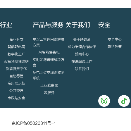
行业
产品与服务
关于我们
安全
商业分支
星汉云管理网络解决
关于映翰通
安全中心
方案
智能配电网
成为渠道合作伙伴
隐私政策
AI智能售货柜
数字化工厂
新闻中心
实时能源管理解决方
设备预测性维护
在映翰通工作
案
新能源数字化
联系我们
配电网架空线路监测
自助零售
系统
商用展示柜
工业路由器
公共交通
云服务
市政与安全
京ICP备05026311号-1