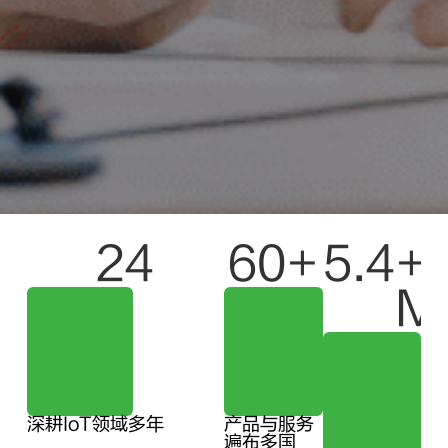
24
60
+
5.4
+ 
M
深耕IoT领域多年
产品与服务
遍布多国