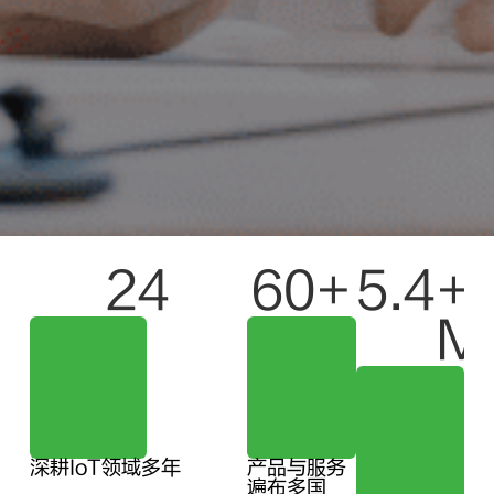
24
60
+
5.4
+ 
M
深耕IoT领域多年
产品与服务
遍布多国