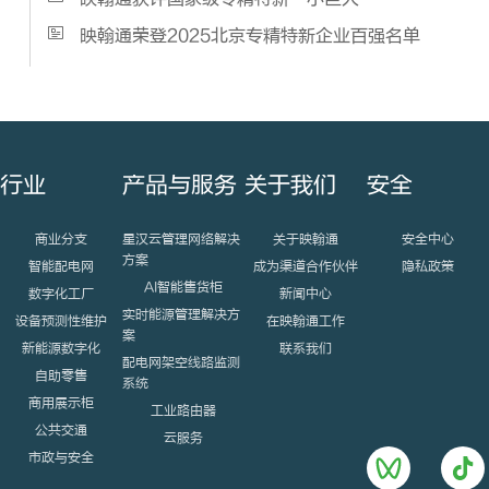
映翰通荣登2025北京专精特新企业百强名单
行业
产品与服务
关于我们
安全
商业分支
星汉云管理网络解决
关于映翰通
安全中心
方案
智能配电网
成为渠道合作伙伴
隐私政策
AI智能售货柜
数字化工厂
新闻中心
实时能源管理解决方
设备预测性维护
在映翰通工作
案
新能源数字化
联系我们
配电网架空线路监测
自助零售
系统
商用展示柜
工业路由器
公共交通
云服务
市政与安全