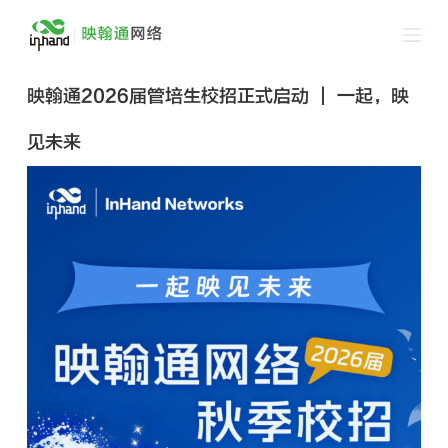
跳
过
内
映翰通2026届管培生校招正式启动 ｜ 一起，映
容
见未来