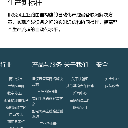
生产新标杆
IR624工业路由器构建的自动化产线设备联网解决方
案，实现产线设备之间的实时通信和协同操作，提高整
个生产流程的自动化水平。
行业
产品与服务
关于我们
安全
商业分支
星汉云管理网络解决
关于映翰通
安全中心
方案
智能配电网
成为渠道合作伙伴
隐私政策
AI智能售货柜
数字化工厂
新闻中心
实时能源管理解决方
设备预测性维护
在映翰通工作
案
新能源数字化
联系我们
配电网架空线路监测
自助零售
系统
商用展示柜
工业路由器