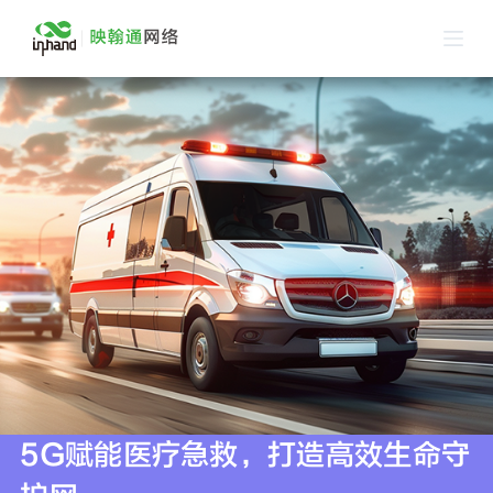
跳
过
内
容
5G赋能医疗急救，打造高效生命守